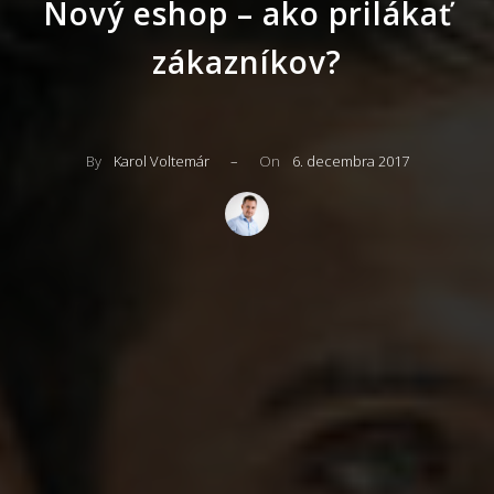
Nový eshop – ako prilákať
zákazníkov?
By
Karol Voltemár
–
On
6. decembra 2017