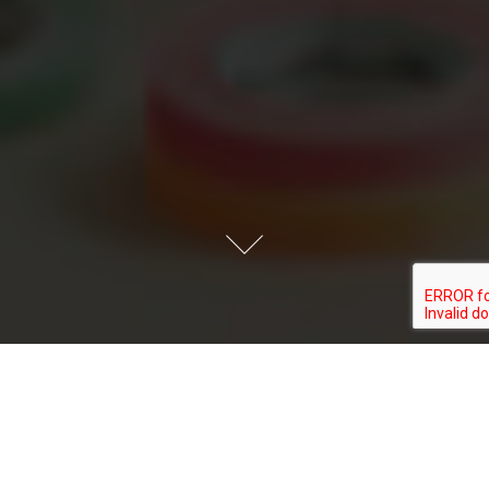
Pokiaľ sa vám podarilo sprevádzkovať eshop, gratulujeme. Vedzte však,
že vás čaká ešte množstvo zložitých krokov. Zásadnou úlohou je,
samozrejme, dosiahnutie toho, aby vaša internetová predajňa dokázala