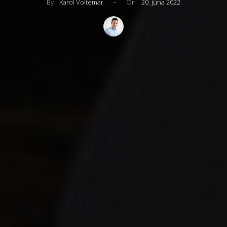
By
Karol Voltemár
–
On
20. júna 2022