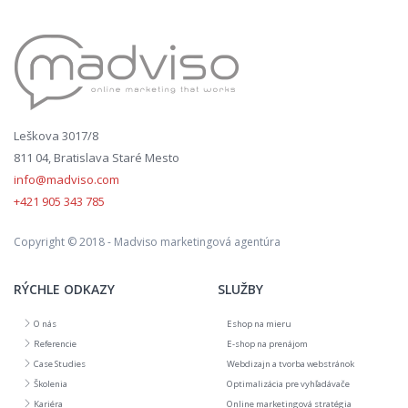
Leškova 3017/8
811 04, Bratislava Staré Mesto
info@madviso.com
+421 905 343 785
Copyright © 2018 - Madviso marketingová agentúra
RÝCHLE ODKAZY
SLUŽBY
O nás
Eshop na mieru
Referencie
E-shop na prenájom
Case Studies
Webdizajn a tvorba webstránok
Školenia
Optimalizácia pre vyhľadávače
Kariéra
Online marketingová stratégia