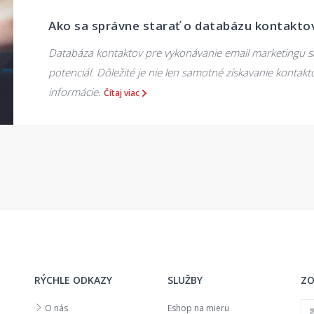
Ako sa správne starať o databázu kontakto
Databáza kontaktov pre vykonávanie email marketingu s
potenciál. Dôležité je nie len samotné získavanie kontakto
informácie.
Čítaj viac
RÝCHLE ODKAZY
SLUŽBY
ZO
O nás
Eshop na mieru