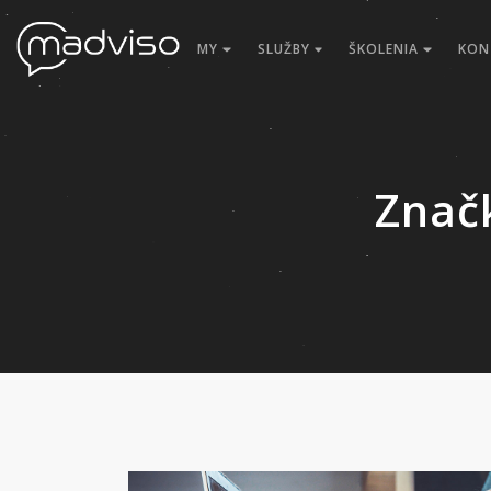
MY
SLUŽBY
ŠKOLENIA
KON
Znač