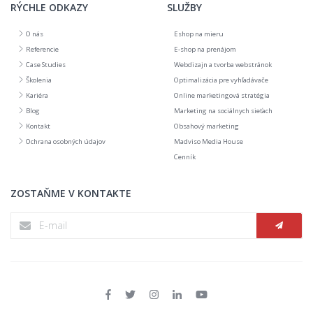
RÝCHLE ODKAZY
SLUŽBY
O nás
Eshop na mieru
Referencie
E-shop na prenájom
Case Studies
Webdizajn a tvorba webstránok
Školenia
Optimalizácia pre vyhľadávače
Kariéra
Online marketingová stratégia
Blog
Marketing na sociálnych sieťach
Kontakt
Obsahový marketing
Ochrana osobných údajov
Madviso Media House
Cenník
ZOSTAŇME V KONTAKTE