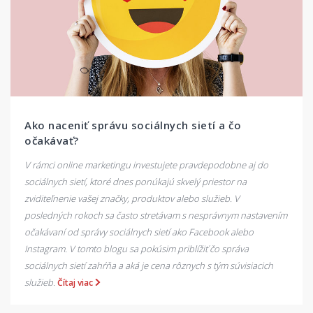
Ako naceniť správu sociálnych sietí a čo
očakávať?
V rámci online marketingu investujete pravdepodobne aj do
sociálnych sietí, ktoré dnes ponúkajú skvelý priestor na
zviditeľnenie vašej značky, produktov alebo služieb. V
posledných rokoch sa často stretávam s nesprávnym nastavením
očakávaní od správy sociálnych sietí ako Facebook alebo
Instagram. V tomto blogu sa pokúsim priblížiť čo správa
sociálnych sietí zahŕňa a aká je cena rôznych s tým súvisiacich
služieb.
Čítaj viac