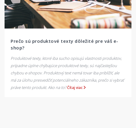
Prečo sú produktové texty dôležité pre váš e-
shop?
Produktové texty, ktoré iba sucho opisujú vlastnosti produktov,
prípadne úplne chýbajúce produktové texty, sú najčastejšou
chybou e-shopov. Produktový text nemá tovar iba priblížiť, ale
má za úlohu presvedčiť potenciálneho zákazníka, prečo si vybrať
práve tento produkt. Ako na to?
Čítaj viac