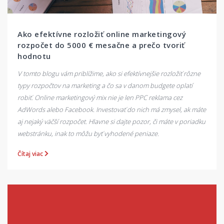
Ako efektívne rozložiť online marketingový
rozpočet do 5000 € mesačne a prečo tvoriť
hodnotu
V tomto blogu vám priblížime, ako si efektívnejšie rozložiť rôzne
typy rozpočtov na marketing a čo sa v danom budgete oplatí
robiť. Online marketingový mix nie je len PPC reklama cez
AdWords alebo Facebook. Investovať do nich má zmysel, ak máte
aj nejaký väčší rozpočet. Hlavne si dajte pozor, či máte v poriadku
webstránku, inak to môžu byť vyhodené
peniaze
.
Čítaj viac