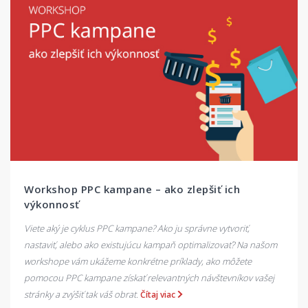
Workshop PPC kampane – ako zlepšiť ich
výkonnosť
Viete aký je cyklus PPC kampane? Ako ju správne vytvoriť,
nastaviť, alebo ako existujúcu kampaň optimalizovať? Na našom
workshope vám ukážeme konkrétne príklady, ako môžete
pomocou PPC kampane získať relevantných návštevníkov vašej
stránky a zvýšiť tak váš obrat.
Čítaj viac