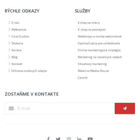
RÝCHLE ODKAZY
SLUŽBY
O nás
Eshop na mieru
Referencie
E-shop na prenájom
Case Studies
Webdizajn a tvorba webstránok
Školenia
Optimalizácia pre vyhľadávače
Kariéra
Online marketingová stratégia
Blog
Marketing na sociálnych sieťach
Kontakt
Obsahový marketing
Ochrana osobných údajov
Madviso Media House
Cenník
ZOSTAŇME V KONTAKTE