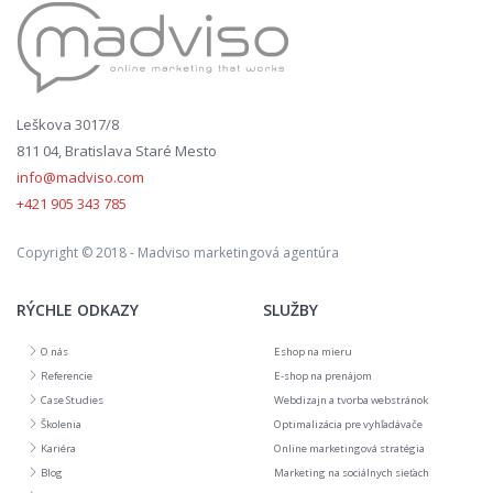
Leškova 3017/8
811 04, Bratislava Staré Mesto
info@madviso.com
+421 905 343 785
Copyright © 2018 - Madviso marketingová agentúra
RÝCHLE ODKAZY
SLUŽBY
O nás
Eshop na mieru
Referencie
E-shop na prenájom
Case Studies
Webdizajn a tvorba webstránok
Školenia
Optimalizácia pre vyhľadávače
Kariéra
Online marketingová stratégia
Blog
Marketing na sociálnych sieťach