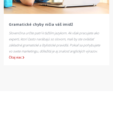
Gramatické chyby ničia váš imidž
Slovenčina určite patrí k ťažším jazykom. Ak však pracujete ako
experti, ktorí často narábajú so slovom, mali by ste ovládať
základné gramatické a štylistické pravidlá. Pokiaľ sa pohybujete
vo svete marketingu, dôležitá je aj znalosť anglických výrazov.
Čítaj viac