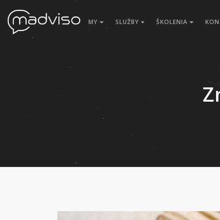
MY
SLUŽBY
ŠKOLENIA
KON
Z