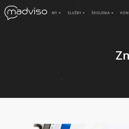
MY
SLUŽBY
ŠKOLENIA
KON
Z