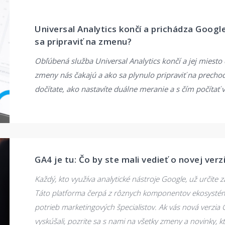
Universal Analytics končí a prichádza Googl
sa pripraviť na zmenu?
Obľúbená služba Universal Analytics končí a jej miesto 
zmeny nás čakajú a ako sa plynulo pripraviť na prechod
dočítate, ako nastavíte duálne meranie a s čím počítať
GA4 je tu: Čo by ste mali vedieť o novej verz
Každý, kto využíva analytické nástroje Google, už určite z
Táto platforma čerpá z rôznych komponentov ekosystému
potrieb marketingových špecialistov. Ak vás nová verzia Go
vyskúšali, pozrite sa s nami na všetky zmeny a novinky, 