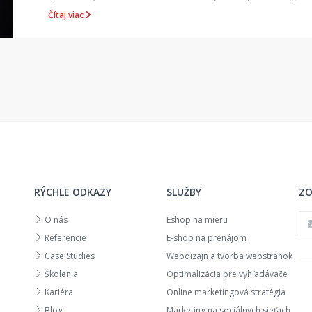
Čítaj viac
RÝCHLE ODKAZY
SLUŽBY
ZO
O nás
Eshop na mieru
Referencie
E-shop na prenájom
Case Studies
Webdizajn a tvorba webstránok
Školenia
Optimalizácia pre vyhľadávače
Kariéra
Online marketingová stratégia
Blog
Marketing na sociálnych sieťach