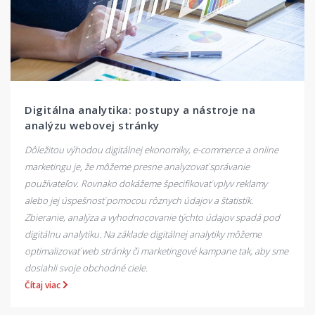
Digitálna analytika: postupy a nástroje na
analýzu webovej stránky
Dôležitou výhodou digitálnej ekonomiky, e-commerce a online
marketingu je, že môžeme presne analyzovať správanie
používateľov. Rovnako dokážeme špecifikovať vplyv reklamy
alebo jej úspešnosť pomocou rôznych údajov a štatistík.
Zbieranie, analýza a vyhodnocovanie týchto údajov spadá pod
digitálnu analytiku. Na základe digitálnej analytiky môžeme
optimalizovať web stránky či marketingové kampane tak, aby sme
dosiahli svoje obchodné ciele.
Čítaj viac