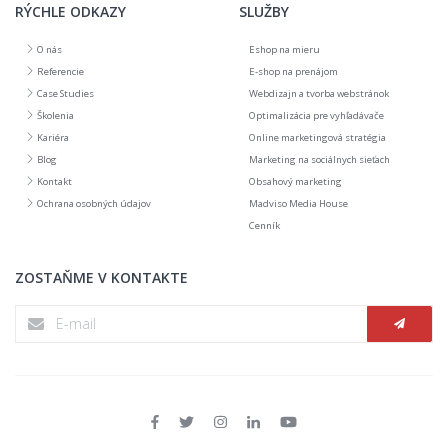
RÝCHLE ODKAZY
SLUŽBY
O nás
Eshop na mieru
Referencie
E-shop na prenájom
Case Studies
Webdizajn a tvorba webstránok
Školenia
Optimalizácia pre vyhľadávače
Kariéra
Online marketingová stratégia
Blog
Marketing na sociálnych sieťach
Kontakt
Obsahový marketing
Ochrana osobných údajov
Madviso Media House
Cenník
ZOSTAŇME V KONTAKTE