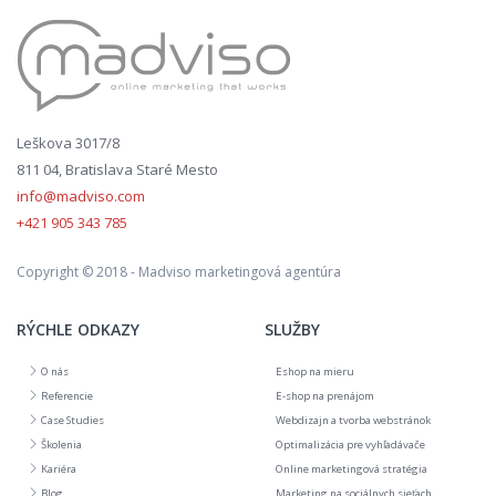
Leškova 3017/8
811 04, Bratislava Staré Mesto
info@madviso.com
+421 905 343 785
Copyright © 2018 - Madviso marketingová agentúra
RÝCHLE ODKAZY
SLUŽBY
O nás
Eshop na mieru
Referencie
E-shop na prenájom
Case Studies
Webdizajn a tvorba webstránok
Školenia
Optimalizácia pre vyhľadávače
Kariéra
Online marketingová stratégia
Blog
Marketing na sociálnych sieťach