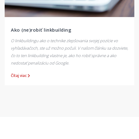
Ako (ne)robiť linkbuilding
O linkbuildingu ako o technike zlepšovania svojej pozície vo
vyhľadávačoch, ste už možno počuli. V našom článku sa dozviete,
čo to ten linkbuilding vlastne je, ako ho robiť správne a ako
nedostať penalizáciu od Google.
Čítaj viac