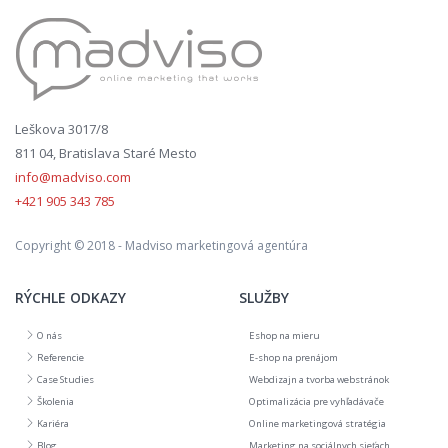
Leškova 3017/8
811 04, Bratislava Staré Mesto
info@madviso.com
+421 905 343 785
Copyright © 2018 - Madviso marketingová agentúra
RÝCHLE ODKAZY
SLUŽBY
O nás
Eshop na mieru
Referencie
E-shop na prenájom
Case Studies
Webdizajn a tvorba webstránok
Školenia
Optimalizácia pre vyhľadávače
Kariéra
Online marketingová stratégia
Blog
Marketing na sociálnych sieťach