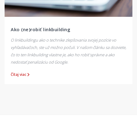
Ako (ne)robiť linkbuilding
O linkbuildingu ako o technike zlepšovania svojej pozície vo
vyhľadávačoch, ste už možno počuli. V našom článku sa dozviete,
čo to ten linkbuilding vlastne je, ako ho robiť správne a ako
nedostať penalizáciu od Google.
Čítaj viac