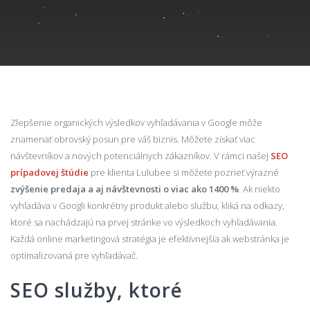
Zlepšenie organických výsledkov vyhľadávania v Google môže
znamenať obrovský posun pre váš biznis. Môžete získať viac
návštevníkov a nových potenciálnych zákazníkov. V rámci našej
SEO
prípadovej štúdie
pre klienta Lulubee si môžete pozrieť výrazné
zvýšenie predaja a aj návštevnosti o viac ako 1400 %
. Ak niekto
vyhľadáva v Googli konkrétny produkt alebo službu, kliká na odkazy,
ktoré sa nachádzajú na prvej stránke vo výsledkoch vyhľadávania.
Každá online marketingová stratégia je efektívnejšía ak webstránka je
optimalizovaná pre vyhľadávač.
SEO služby, ktoré