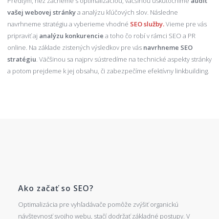
Predtým, než začneme s optimalizáciou, väčšinou uskutočníme
audit
vašej webovej stránky
a analýzu kľúčových slov. Následne
navrhneme stratégiu a vyberieme vhodné
SEO služby.
Vieme pre vás
pripraviť aj
analýzu konkurencie
a toho čo robí v rámci SEO a PR
online. Na základe zistených výsledkov pre vás
navrhneme SEO
stratégiu
. Väčšinou sa najprv sústredíme na technické aspekty stránky
a potom prejdeme k jej obsahu, či zabezpečíme efektívny linkbuilding.
Ako začať so SEO?
Optimalizácia pre vyhľadávače pomôže zvýšiť organickú
návštevnosť svojho webu, stačí dodržať základné postupy. V