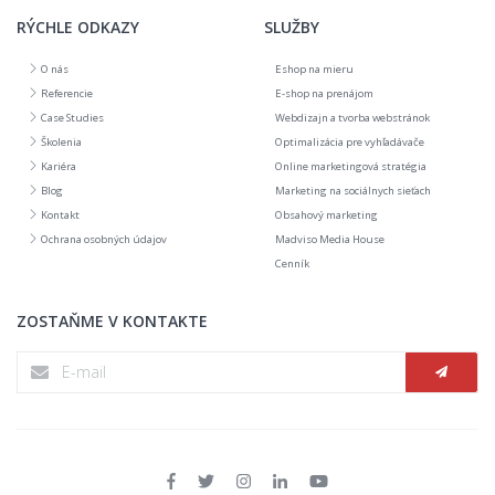
RÝCHLE ODKAZY
SLUŽBY
O nás
Eshop na mieru
Referencie
E-shop na prenájom
Case Studies
Webdizajn a tvorba webstránok
Školenia
Optimalizácia pre vyhľadávače
Kariéra
Online marketingová stratégia
Blog
Marketing na sociálnych sieťach
Kontakt
Obsahový marketing
Ochrana osobných údajov
Madviso Media House
Cenník
ZOSTAŇME V KONTAKTE