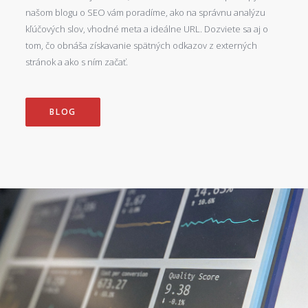
našom blogu o SEO vám poradíme, ako na správnu analýzu
kľúčových slov, vhodné meta a ideálne URL. Dozviete sa aj o
tom, čo obnáša získavanie spätných odkazov z externých
stránok a ako s ním začať.
BLOG