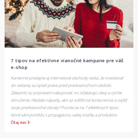
7 tipov na efektívne vianočné kampane pre váš
e-shop
Kamenné predajne aj internetové obchody vedia, že investovať
do reklamy sa oplatí práve pred predvianočnom období.
Zákazníci sú pripravení nakupovať, no očakávajú zľavy a rýchle
doručenie. Hľadáte nápady, ako sa odlíšiť od konkurencie a zvýšiť
svoje predvianočné obraty? Pozrite sa na 7 efektívnych tipov,
ktoré vám pomôžu s propagáciou vašej značky a produktov.
Čítaj viac