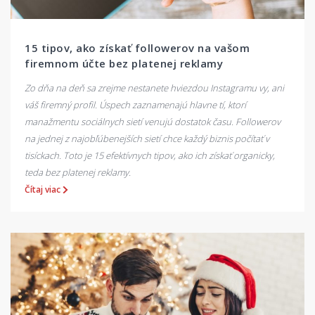
15 tipov, ako získať followerov na vašom
firemnom účte bez platenej reklamy
Zo dňa na deň sa zrejme nestanete hviezdou Instagramu vy, ani
váš firemný profil. Úspech zaznamenajú hlavne tí, ktorí
manažmentu sociálnych sietí venujú dostatok času. Followerov
na jednej z najobľúbenejších sietí chce každý biznis počítať v
tisíckach. Toto je 15 efektívnych tipov, ako ich získať organicky,
teda bez platenej reklamy.
Čítaj viac