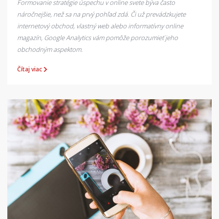
Formovanie stratégie úspechu v online svete býva často
náročnejšie, než sa na prvý pohľad zdá. Či už prevádzkujete
internetový obchod, vlastný web alebo informatívny online
magazín, Google Analytics vám pomôže porozumieť jeho
obchodným aspektom.
Čítaj viac