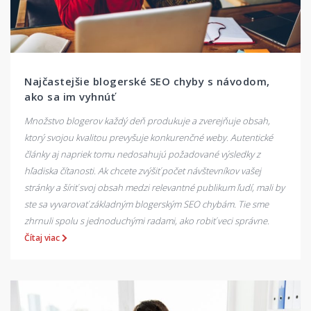
Najčastejšie blogerské SEO chyby s návodom,
ako sa im vyhnúť
Množstvo blogerov každý deň produkuje a zverejňuje obsah,
ktorý svojou kvalitou prevyšuje konkurenčné weby. Autentické
články aj napriek tomu nedosahujú požadované výsledky z
hľadiska čítanosti. Ak chcete zvýšiť počet návštevníkov vašej
stránky a šíriť svoj obsah medzi relevantné publikum ľudí, mali by
ste sa vyvarovať základným blogerským SEO chybám. Tie sme
zhrnuli spolu s jednoduchými radami, ako robiť veci správne.
Čítaj viac