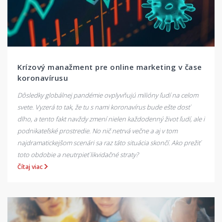
Krízový manažment pre online marketing v čase
koronavírusu
Dôsledky globálnej pandémie ovplyvňujú milióny ľudí na celom
svete. Vyzerá to tak, že tu s nami koronavírus bude ešte dosť
dlho, a tento fakt navždy zmení nielen každodenný život ľudí, ale i
podnikateľské prostredie. No nič netrvá večne a aj v tom
najdramatickejšom scenári sa raz táto situácia skončí. Ako prežiť
toto obdobie a neutrpieť likvidačné straty?
Čítaj viac