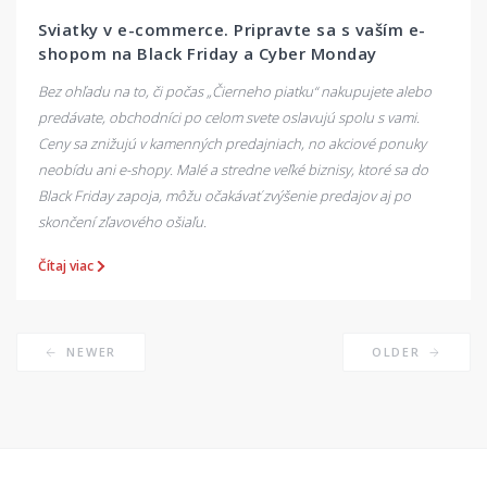
Sviatky v e-commerce. Pripravte sa s vaším e-
shopom na Black Friday a Cyber Monday
Bez ohľadu na to, či počas „Čierneho piatku“ nakupujete alebo
predávate, obchodníci po celom svete oslavujú spolu s vami.
Ceny sa znižujú v kamenných predajniach, no akciové ponuky
neobídu ani e-shopy. Malé a stredne veľké biznisy, ktoré sa do
Black Friday zapoja, môžu očakávať zvýšenie predajov aj po
skončení zľavového ošiaľu.
Čítaj viac
NEWER
OLDER