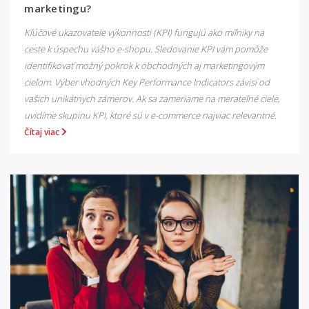
marketingu?
Kľúčové ukazovatele výkonnosti (KPI) fungujú ako míľniky na
ceste k úspechu vášho e-shopu. Sledovanie KPI vám pomôže
identifikovať možný pokrok k obchodných aj marketingovým
cieľom. Výber vhodných Key Performance Indicators závisí od
vašich unikátnych zámerov. Ak sa zameriame na merateľné ciele,
uvidíme skupinu KPI, ktoré sú v e-commerce najviac relevantné.
Čítaj viac