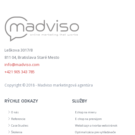
Leškova 3017/8
811 04, Bratislava Staré Mesto
info@madviso.com
+421 905 343 785
Copyright © 2018 - Madviso marketingová agentúra
RÝCHLE ODKAZY
SLUŽBY
O nás
Eshop na mieru
Referencie
E-shop na prenájom
Case Studies
Webdizajn a tvorba webstránok
Školenia
Optimalizácia pre vyhľadávače