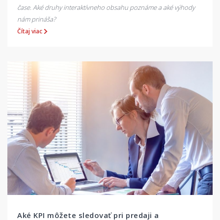
čase. Aké druhy interaktívneho obsahu poznáme a aké výhody
nám prináša?
Čítaj viac
Aké KPI môžete sledovať pri predaji a