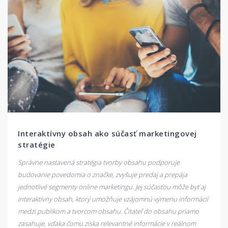
Interaktívny obsah ako súčasť marketingovej
stratégie
Správne nastavená stratégia tvorby obsahu podporuje
budovanie povedomia o značke, zvyšuje predaj a prepája
jednotlivé segmenty online marketingu. Jej súčasťou môže byť aj
interaktívny obsah, ktorý umožňuje vzájomnú výmenu informácií
medzi publikom a tvorcom obsahu. Čitateľ do obsahu priamo
zasahuje, vďaka čomu získa relevantné informácie v reálnom