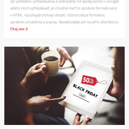
do výsledkov vyhľadávania a zobrazený na lepšej pozícii v Google
alebo inom vyhľadávači, je vhodné mať ho správne formátovaný
v HTML. Využívajte bohatý obsah, rôznorodosť formátov,
správne označenia a popisy. Nezabúdajte ani na jeho distribúciu.
Čítaj viac