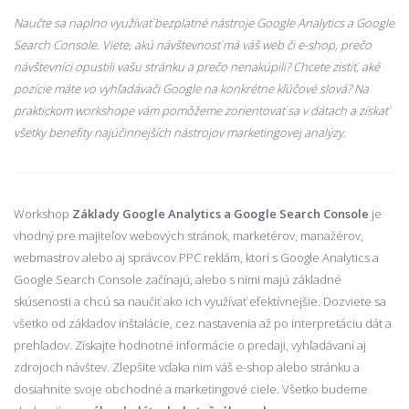
Naučte sa naplno využívať bezplatné nástroje Google Analytics a Google
Search Console. Viete, akú návštevnosť má váš web či e-shop, prečo
návštevníci opustili vašu stránku a prečo nenakúpili? Chcete zistiť, aké
pozície máte vo vyhľadávači Google na konkrétne kľúčové slová? Na
praktickom workshope vám pomôžeme zorientovať sa v dátach a získať
všetky benefity najúčinnejších nástrojov marketingovej analýzy.
Workshop
Základy Google Analytics a Google Search Console
je
vhodný pre majiteľov webových stránok, marketérov, manažérov,
webmastrov alebo aj správcov PPC reklám, ktorí s Google Analytics a
Google Search Console začínajú, alebo s nimi majú základné
skúsenosti a chcú sa naučiť ako ich využívať efektívnejšie. Dozviete sa
všetko od základov inštalácie, cez nastavenia až po interpretáciu dát a
prehľadov. Získajte hodnotné informácie o predaji, vyhľadávaní aj
zdrojoch návštev. Zlepšite vďaka nim váš e-shop alebo stránku a
dosiahnite svoje obchodné a marketingové ciele. Všetko budeme