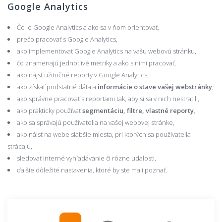
Google Analytics
Čo je Google Analytics a ako sa v ňom orientovať,
prečo pracovať s Google Analytics,
ako implementovať Google Analytics na vašu webovú stránku,
čo znamenajú jednotlivé metriky a ako s nimi pracovať,
ako nájsť užitočné reporty v Google Analytics,
ako získať podstatné dáta a
informácie o stave vašej webstránky
,
ako správne pracovať s reportami tak, aby si sa v nich nestratili,
ako prakticky používať
segmentáciu, filtre, vlastné reporty
,
ako sa správajú používatelia na vašej webovej stránke,
ako nájsť na webe slabšie miesta, pri ktorých sa používatelia
strácajú,
sledovať interné vyhľadávanie či rôzne udalosti,
ďalšie dôležité nastavenia, ktoré by ste mali poznať.