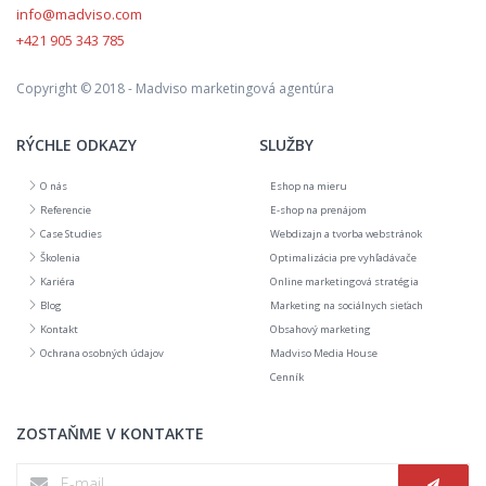
info@madviso.com
+421 905 343 785
Copyright © 2018 - Madviso marketingová agentúra
RÝCHLE ODKAZY
SLUŽBY
O nás
Eshop na mieru
Referencie
E-shop na prenájom
Case Studies
Webdizajn a tvorba webstránok
Školenia
Optimalizácia pre vyhľadávače
Kariéra
Online marketingová stratégia
Blog
Marketing na sociálnych sieťach
Kontakt
Obsahový marketing
Ochrana osobných údajov
Madviso Media House
Cenník
ZOSTAŇME V KONTAKTE