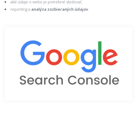
aké údaje o webe je potrebné sledovať,
reporting a
analýza zozbieraných údajov
.