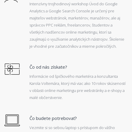
Intenzívny trojhodinový workshop Úvod do Google
Analytics a Google Search Console je určený pre
majiteľov webstránok, marketérov, manažérov, ale aj
správcov PPC reklám, freelancerov, študentov a
všetkých nadšencov online marketingu, ktorí sa
zaujímajú o využívanie analytických nástrojov. Školenie
je vhodné pre začiatočníkov a mierne pokročilých.
Čo od nás získate?
Informácie od špičkového marketéra a konzultanta
Karola Voltemára, ktorý má viac ako 10 rokov skúseností
v oblasti online marketingu pre webstránky a e-shopy a
malé občerstvenie.
Čo budete potrebovať?
Vezmite si so sebou laptop s prístupom do vášho