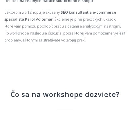
sledovať
na reálnych dátach skutočného e-shopu
.
Lektorom workshopu je skúsený
SEO konzultant a e-commerce
špecialista Karol Voltemár
. Školenie je plné praktických ukážok,
ktoré vám pomôžu pochopiť prácu s dátami a analytickými nástrojmi.
Po workshope nasleduje diskusia, počas ktorej vám pomôžeme vyriešiť
problémy, s ktorými sa stretávate vo svojej praxi.
Čo sa na workshope dozviete?